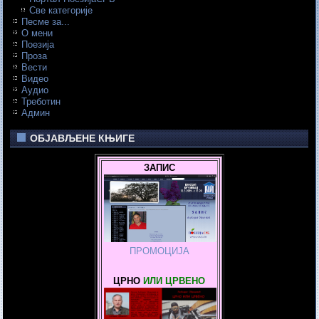
Све категорије
Песме за...
О мени
Поезија
Проза
Вести
Видео
Аудио
Треботин
Админ
ОБЈАВЉЕНЕ КЊИГЕ
ЗАПИС
ПРОМОЦИЈА
ЦРНО
ИЛИ ЦРВЕНО