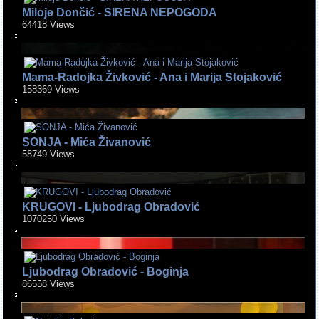
Miloje Dončić - SIRENA NEPOGODA
64418 Views
Mama-Radojka Živković - Ana i Marija Stojaković
158369 Views
SONJA - Mića Živanović
58749 Views
KRUGOVI - Ljubodrag Obradović
1070250 Views
Ljubodrag Obradović - Boginja
86558 Views