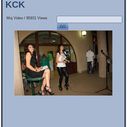
KCK
Moj Video
/
85931 Views
GO