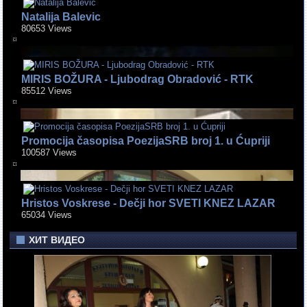
Natalija Balevic
80653 Views
MIRIS BOŽURA - Ljubodrag Obradović - RTK
85512 Views
Promocija časopisa PoezijaSRB broj 1. u Ćupriji
100587 Views
Hristos Voskrese - Dečji hor SVETI KNEZ LAZAR
65034 Views
ХИТ ВИДЕО