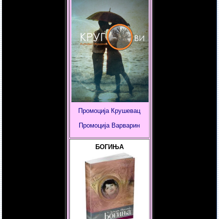
Промоција Крушевац
Промоција
Варварин
БОГИЊА