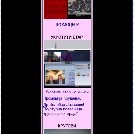
ПРОМОЦИЈА
УКРОТИТИ ЕТАР
Укротити етар - о књизи
Промоција Крушевац
Др Велибор Лазаревић -
"Културна повесница
крушевачког краја"
КРУГОВИ