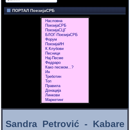
ПОРТАЛ ПоезијаСРБ
Насловна
ПоезијаСРБ
ПоезијаСЦГ
БЛОГ-ПоезијаСРБ
Форум
ПоезијаИН
К.Клубови
Песници
Нај-Песме
Федраро
Како песмом...?
Ин
Треботин
Топ
Правила
Донација
Линкови
Маркетинг
Sandra Petrović - Kabare