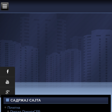
САДРЖАЈ САЈТА
Почетна
Портал ПоезијаСРБ