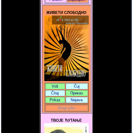
ЖИВЕТИ СЛОБОДНО
Vidi
Čuj
Čitaj
Приказ
Prikaz
Najava
Drugi pišu
ТВОЈЕ ЋУТАЊЕ