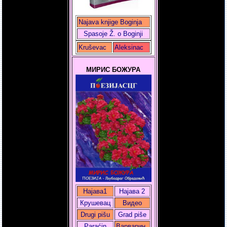
Najava knjige Boginja
Spasoje Ž. o Boginji
Kruševac
Aleksinac
МИРИС БОЖУРА
Најава1
Најава 2
Крушевац
Видео
Drugi pišu
Grad piše
Paraćin
Варварин