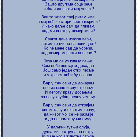
Зашто другима срце зебе
и боли их сваки мој успех?
Зашто живот свој ритам има,
а мој већ ко стари вергл шкрипи?
И како даље сам да пливам,
кад ми спокој у чемер кипи?
Сваког дана изазов већи,
летим ко пчела на нови цвет!
Ко ће мене сад да усрећи,
кад немир мој врти цео свет?
Језа ми се уз кичму пење.
Сам себи постајем досадан.
Јoш само један стих песме
и у кревет поћи ћу поспан.
Бар у сну себи да дочарам
све изазове и сву стрепњу.
И лепоту праву досањам
за нову љубав, вечну чежњу.
Бар у сну себи да откријем
свету тајну и схватим копчу,
да живот мој се не разбије
и да не намакну ми омчу.
У даљини тутњи олуја,
душа ми је струна на ветру.
Куд ме носи животна струја,