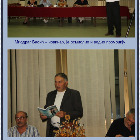
Миодраг Васић – новинар, је осмислио и водио промоцију