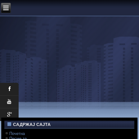
САДРЖАЈ САЈТА
Почетна
Песме за...