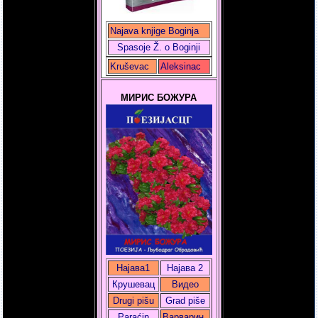
Najava knjige Boginja
Spasoje Ž. o Boginji
Kruševac
Aleksinac
МИРИС БОЖУРА
Најава1
Најава 2
Крушевац
Видео
Drugi pišu
Grad piše
Paraćin
Варварин