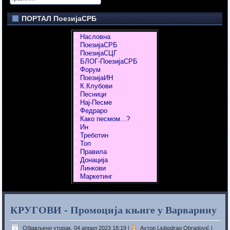
ПОРТАЛ ПоезијаСРБ
Насловна
ПоезијаСРБ
ПоезијаСЦГ
БЛОГ-ПоезијаСРБ
Форум
ПоезијаИН
К.Клубови
Песници
Нај-Песме
Федраро
Како песмом...?
Ин
Треботин
Топ
Правила
Донација
Линкови
Маркетинг
КРУГОВИ - Промоција књиге у Варварину
Објављено уторак, 04 април 2023 18:19
|
Аутор Ljubodrag Obradović
|