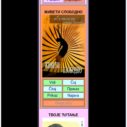
ЖИВЕТИ СЛОБОДНО
Vidi
Čuj
Čitaj
Приказ
Prikaz
Najava
Drugi pišu
ТВОЈЕ ЋУТАЊЕ