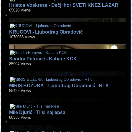
Hristos Voskrese - Dečji hor SVETI KNEZ LAZAR
65020 Views
KRUGOVI - Ljubodrag Obradović
1070065 Views
Sandra Petrović - Kabare KCK
85904 Views
MIRIS BOŽURA - Ljubodrag Obradović - RTK
85488 Views
Mile Djurić - Ti si najlepša
88358 Views