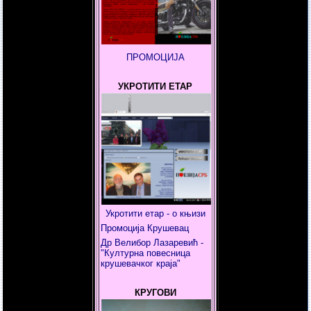
ПРОМОЦИЈА
УКРОТИТИ ЕТАР
Укротити етар - о књизи
Промоција Крушевац
Др Велибор Лазаревић -
"Културна повесница
крушевачког краја"
КРУГОВИ