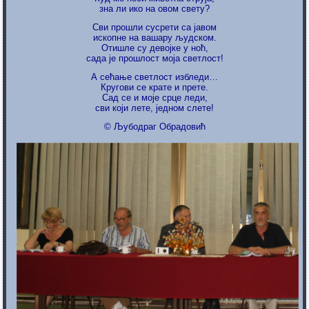
зна ли ико на овом свету?
Сви прошли сусрети са јавом
ископне на вашару људском.
Отишле су девојке у ноћ,
сада је прошлост моја светлост!
А сећање светлост избледи…
Кругови се крате и прете.
Сад се и моје срце леди,
сви који лете, једном слете!
© Љубодраг Обрадовић