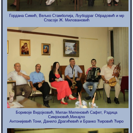
Гордана Симић, Вељко Стамболија, Љубодраг Обрадовић и
мр
Спасоје Ж. Миловановић
Боривоје Видојковић,
Милан Миленовић Сафет,
Радица
Симјоновић,
Михајло
Антонијевић Тони,
Данило Драгићевић и
Бранко Ћировић Ћиро