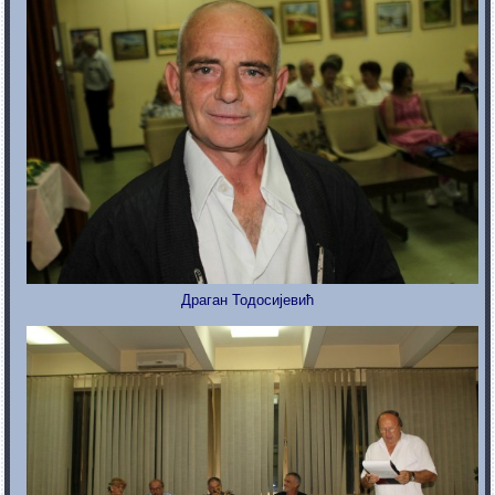
Драган Тодосијевић