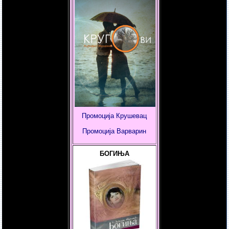
Промоција Крушевац
Промоција
Варварин
БОГИЊА