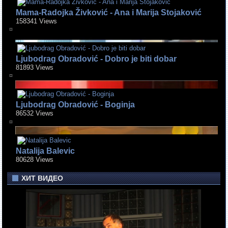
Mama-Radojka Živković - Ana i Marija Stojaković
158341 Views
Ljubodrag Obradović - Dobro je biti dobar
81893 Views
Ljubodrag Obradović - Boginja
86532 Views
Natalija Balevic
80628 Views
ХИТ ВИДЕО