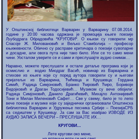
У Општинској библиотеци Варварин у Варварину 07.08.2014.
године у 20:00 часова одржана је промоција књиге поезије
Љубодрага Обрадовића *КРУГОВИ*. О књизи су говорили мр
Спасоје Ж. Миловановић и Вељко Стамболија – професор
књижевности. Обично су расправе критичара о поезији сувопарне
и досадне, али овога пута није тако било. Или се то само мени
чини. Уосталом уверите се и сами и преслушајте аудио снимак…
Наравно,
можете преслушати и остале детаље програма који је
осмислио и водио Миодраг Васић, новинар из Варварина и
стихове из књиге које су поред аутора говорили су и његови
пријатељи из Варварина, Ћићевца и Крушевца: Гордана
Симић,
Радица Симјоновић,
Бранко Ћировић Ћиро, Боривоје
Видојковић и Драган Тодосијевић… Музиком су вече обојили:
Радица Симјоновић, Данило Драгићевић, Михајло Антонијевић
Тони и Милан Миленовић Сафет… Све у свему, било је то лепо
вече поезије и музике које су заједнички организовали Општинска
библиотека Варварин и Удружење песника Србије – ПоезијаСРБ
са седиштем у Крушевцу. Ја сам за Вас изабрао ИЗВОДЕ ИЗ
АУДИО ЗАПИСА ВЕЧЕРИ – ПРЕСЛУШАЈТЕ ИХ…
КРУГОВИ…
Лете кругови око мене,
на вртешци врти се мој свет.