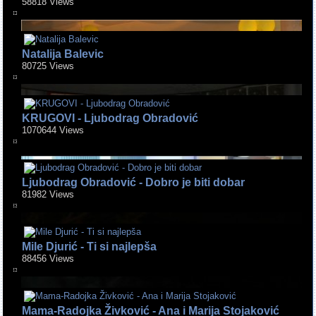
58818 Views
Natalija Balevic
80725 Views
KRUGOVI - Ljubodrag Obradović
1070644 Views
Ljubodrag Obradović - Dobro je biti dobar
81982 Views
Mile Djurić - Ti si najlepša
88456 Views
Mama-Radojka Živković - Ana i Marija Stojaković