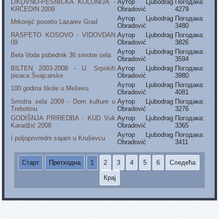
LIKOVNO-PESNIČKA KOLONIJA -
Аутор Ljubodrag
Погодака:
KRČEDIN 2009
Obradović
4279
Аутор Ljubodrag
Погодака:
Mrkonjić posetio Lazarev Grad
Obradović
3480
RASPETO KOSOVO - VIDOVDAN
Аутор Ljubodrag
Погодака:
09
Obradović
3826
Аутор Ljubodrag
Погодака:
Bela Voda pobednik 36 smotre sela
Obradović
3594
BILTEN 2003-2008 - U. Srpskih
Аутор Ljubodrag
Погодака:
pisaca Švajcarske
Obradović
3980
Аутор Ljubodrag
Погодака:
100 godina škole u Meševu
Obradović
4081
Smotra sela 2009 - Dom kulture u
Аутор Ljubodrag
Погодака:
Trebotinu
Obradović
3276
GODIŠNJA PRIREDBA - KUD Vuk
Аутор Ljubodrag
Погодака:
Karadžić 2008
Obradović
3365
Аутор Ljubodrag
Погодака:
I poljoprivredni sajam u Kruševcu
Obradović
3411
Старт
Претходна
1
2
3
4
5
6
Следећа
Крај