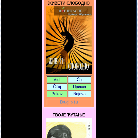
ЖИВЕТИ СЛОБОДНО
Vidi
Čuj
Čitaj
Приказ
Prikaz
Najava
Drugi pišu
ТВОЈЕ ЋУТАЊЕ