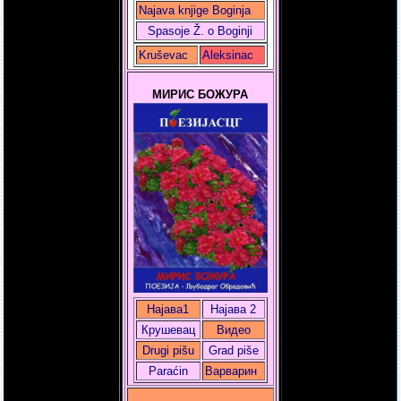
Najava knjige Boginja
Spasoje Ž. o Boginji
Kruševac
Aleksinac
МИРИС БОЖУРА
Најава1
Најава 2
Крушевац
Видео
Drugi pišu
Grad piše
Paraćin
Варварин