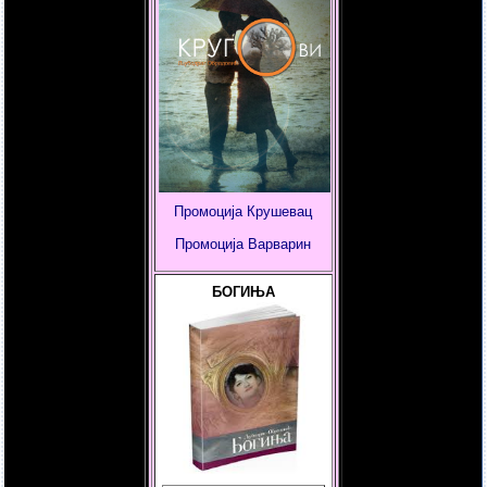
Промоција Крушевац
Промоција
Варварин
БОГИЊА