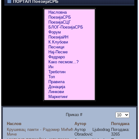
ПОРТАЛ ПоезијаСРБ
Насловна
ПоезијаСРБ
ПоезијаСЦГ
БЛОГ-ПоезијаСРБ
Форум
ПоезијаИН
К.Клубови
Песници
Нај-Песме
Федраро
Како песмом...?
Ин
Треботин
Топ
Правила
Донација
Линкови
Маркетинг
Приказ #
Наслов
Аутор
Погодака
Крушевац памти - Радомир Мићић
Аутор Ljubodrag
Погодака:
Миче
Obradović
3265