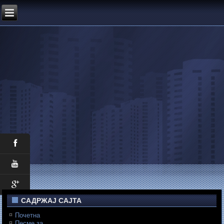
САДРЖАЈ САЈТА
Почетна
Песме за...