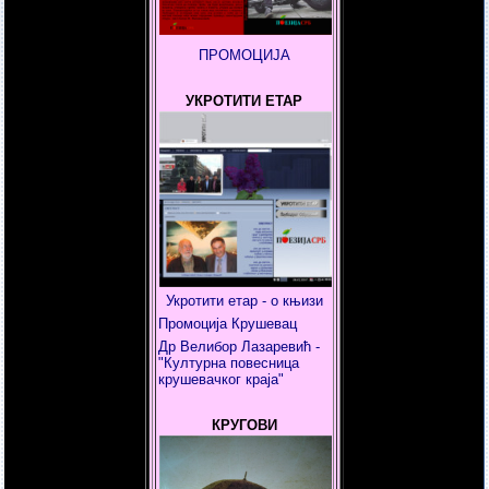
ПРОМОЦИЈА
УКРОТИТИ ЕТАР
Укротити етар - о књизи
Промоција Крушевац
Др Велибор Лазаревић -
"Културна повесница
крушевачког краја"
КРУГОВИ