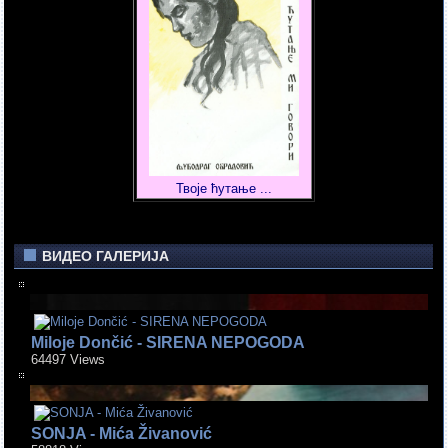
Твоје ћутање ...
ВИДЕО ГАЛЕРИЈА
Miloje Dončić - SIRENA NEPOGODA
64497 Views
SONJA - Mića Živanović