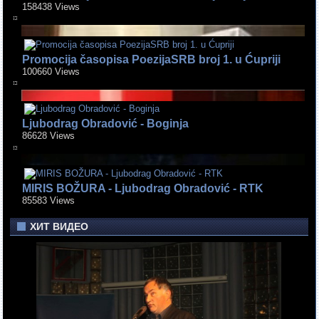
158438 Views
Promocija časopisa PoezijaSRB broj 1. u Ćupriji
100660 Views
Ljubodrag Obradović - Boginja
86628 Views
MIRIS BOŽURA - Ljubodrag Obradović - RTK
85583 Views
ХИТ ВИДЕО