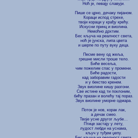
Ноћ је, певају славуји.
Пише се црно, дечаку пијаном.
Кораци испод стрехе,
твоји кораци у крађу крећу.
Искусни принц и виолина.
Немоћно дрхтим.
Бес кључа на реалност света,
ноћ је јунска, липа цвета
и шерпе по путу вуку деца.
Песме вену од жеља,
грешне мисли троше тело.
Биће весеља,
чим пожелим спас у промени.
Биће радости,
кад заборавим гадости
и у бекство кренем.
Звук виолине кишу разгони.
Све истине кад ти поклоним,
бићу празан и волећу тај пораз.
Звук виолине уморне одмара.
Поток је нов, корак лак,
а дечак смео.
Твоје усне другог љубе…
Птице застају у лету,
лудост лебди на уснама,
кључ у туђем џепу.
Бес кључа на реалност света,