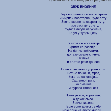
Пратња на гитари Младен Обрадовић М
ЗВУК ВИОЛИНЕ
Звук виолине из новог апарата
и мириси поветарца, буде сету.
Звече шерпе на старом путу,
птице застају у лету,
лудост лебди на уснама,
кључ у туђем џепу.
Разигра се носталгија,
филм се рaзвије.
На белим кобилама,
долазе смеле клинке.
Осмехе
и слатке речи доносе.
Волео сам увек супротности:
шетње по киши, мраз,
бекство са капија…
Сад вино прија,
ко смешна
и сурова стварност.
Поток је нов, корак лак,
а дечак смео.
Звечи тишина.
Твоје усне другог љубе,
моје срце на другу мисли…