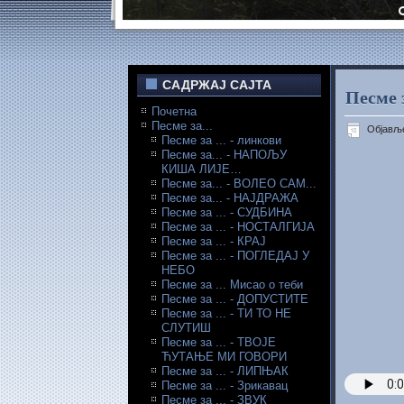
САДРЖАЈ САЈТА
Песме 
Почетна
Песме за...
Објавље
Песме за ... - линкови
Песме за... - НАПОЉУ
КИША ЛИЈЕ…
Песме за... - ВОЛЕО САМ...
Песме за... - НАЈДРАЖА
Песме за ... - СУДБИНА
Песме за ... - НОСТАЛГИЈА
Песме за ... - КРАЈ
Песме за ... - ПОГЛЕДАЈ У
НЕБО
Песме за ... Мисао о теби
Песме за ... - ДОПУСТИТЕ
Песме за ... - ТИ ТО НЕ
СЛУТИШ
Песме за ... - ТВОЈЕ
ЋУТАЊЕ МИ ГОВОРИ
Песме за ... - ЛИПЊАК
Песме за ... - Зрикавац
Песме за ... - ЗВУК