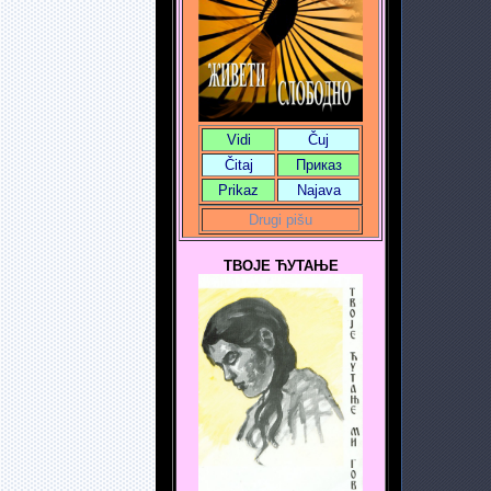
Vidi
Čuj
Čitaj
Приказ
Prikaz
Najava
Drugi pišu
ТВОЈЕ ЋУТАЊЕ