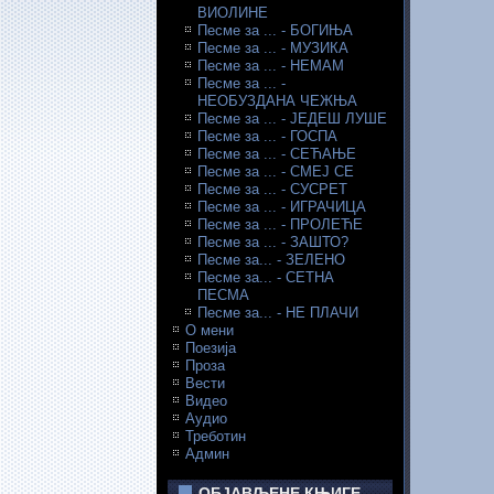
ВИОЛИНЕ
Песме за ... - БОГИЊА
Песме за ... - МУЗИКА
Песме за ... - НЕМАМ
Песме за ... -
НЕОБУЗДАНА ЧЕЖЊА
Песме за ... - ЈЕДЕШ ЛУШЕ
Песме за ... - ГОСПА
Песме за ... - СЕЋАЊЕ
Песме за ... - СМЕЈ СЕ
Песме за ... - СУСРЕТ
Песме за ... - ИГРАЧИЦА
Песме за ... - ПРОЛЕЋЕ
Песме за ... - ЗАШТО?
Песме за... - ЗЕЛЕНО
Песме за... - СЕТНА
ПЕСМА
Песме за... - НЕ ПЛАЧИ
О мени
Поезија
Проза
Вести
Видео
Аудио
Треботин
Админ
ОБЈАВЉЕНЕ КЊИГЕ