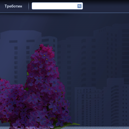
Треботин
Админ