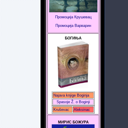
Промоција Крушевац
Промоција
Варварин
БОГИЊА
Najava knjige Boginja
Spasoje Ž. o Boginji
Kruševac
Aleksinac
МИРИС БОЖУРА