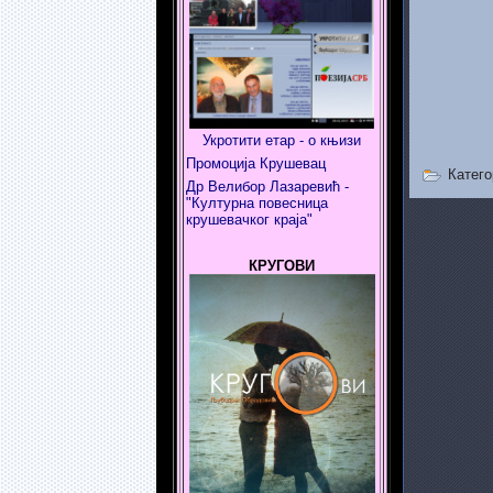
Укротити етар - о књизи
Промоција Крушевац
Катего
Др Велибор Лазаревић -
"Културна повесница
крушевачког краја"
КРУГОВИ