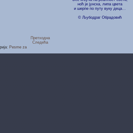
ноћ је јунска, липа цвета
и шерпе по путу вуку деца…
© Љубодраг Обрадовић
Претходна
Следећа
рија:
Pesme za