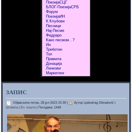
ПоезијаСЦГ
БЛОГ-ПоезијаСРБ
Форум
ПоезијаИН
К.Клубови
Песници
Нај-Песме
Федраро
Како песмом...?
Ин
Треботин
Топ
Правила
Донација
Линкови
Маркетинг
ЗАПИС
Објављено петак, 28 јул 2023 15:39
|
Аутор Ljubodrag Obradović
|
Штампа
|
Ел. пошта
| Погодака: 1448