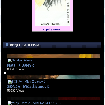
Твоје ћутање ...
ВИДЕО ГАЛЕРИЈА
Natalija Balevic
80540 Views
SONJA - Mića Živanović
58632 Views