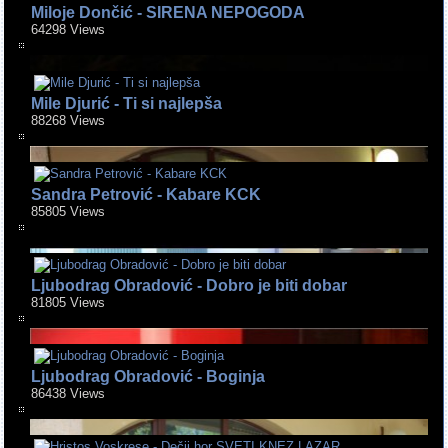
Miloje Dončić - SIRENA NEPOGODA
64298 Views
Mile Djurić - Ti si najlepša
88268 Views
Sandra Petrović - Kabare KCK
85805 Views
Ljubodrag Obradović - Dobro je biti dobar
81805 Views
Ljubodrag Obradović - Boginja
86438 Views