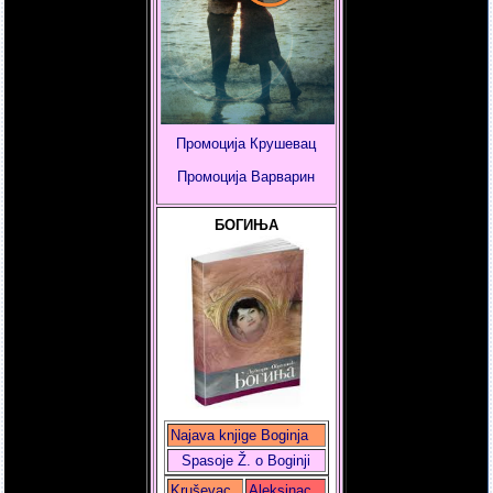
Промоција Крушевац
Промоција
Варварин
БОГИЊА
Najava knjige Boginja
Spasoje Ž. o Boginji
Kruševac
Aleksinac