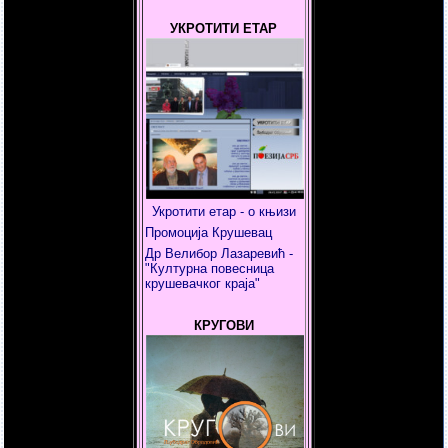
УКРОТИТИ ЕТАР
Укротити етар - о књизи
Промоција Крушевац
Др Велибор Лазаревић -
"Културна повесница
крушевачког краја"
КРУГОВИ