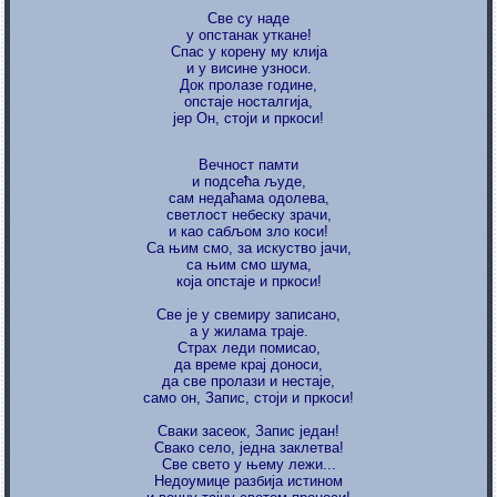
Све су наде
у опстанак уткане!
Спас у корену му клија
и у висине узноси.
Док пролазе године,
опстаје носталгија,
јер Он, стоји и пркоси!
Вечност памти
и подсећа људе,
сам недаћама одолева,
светлост небеску зрачи,
и као сабљом зло коси!
Са њим смо, за искуство јачи,
са њим смо шума,
која опстаје и пркоси!
Све је у свемиру записано,
а у жилама траје.
Страх леди помисао,
да време крај доноси,
да све пролази и нестаје,
само он, Запис, стоји и пркоси!
Сваки засеок, Запис један!
Свако село, једна заклетва!
Све свето у њему лежи...
Недоумице разбија истином