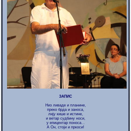
ЗАПИС
Низ ливаде и планине,
преко брда и заноса,
лију кише и истине,
и ветар судбину носи,
у епицентар поноса...
А Он, стоји и пркоси!