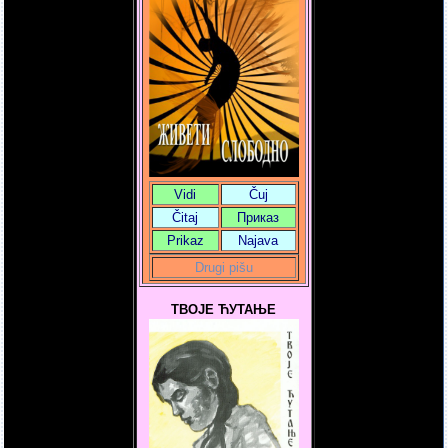
Vidi
Čuj
Čitaj
Приказ
Prikaz
Najava
Drugi pišu
ТВОЈЕ ЋУТАЊЕ