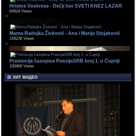
Hristos Voskrese - Dečji hor SVETI KNEZ LAZAR
64924 Views
Mama-Radojka Živković - Ana i Marija Stojaković
158238 Views
Promocija časopisa PoezijaSRB broj 1. u Ćupriji
100469 Views
ХИТ ВИДЕО