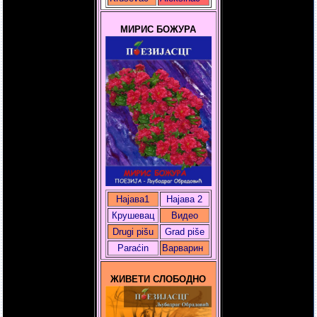
МИРИС БОЖУРА
Најава1
Најава 2
Крушевац
Видео
Drugi pišu
Grad piše
Paraćin
Варварин
ЖИВЕТИ СЛОБОДНО