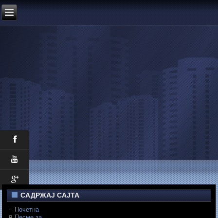
САДРЖАЈ САЈТА
Почетна
Песме за...